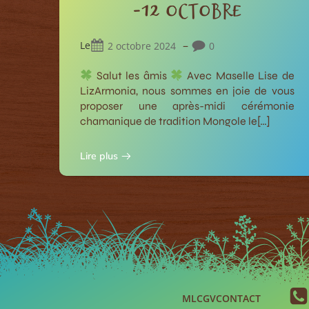
-12 octobre
–
Le
2 octobre 2024
0
Salut les âmis
Avec Maselle Lise de
LizArmonia, nous sommes en joie de vous
proposer une après-midi cérémonie
chamanique de tradition Mongole le[…]
Lire plus
ML
CGV
CONTACT