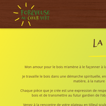
La
Mon amour pour le bois m’amène à le façonner à la
Je travaille le bois dans une démarche spirituelle,
matière, à la nature 
Chaque pièce que je crée est une expression de respe
bois et de transmettre au futur gardien de l’ob
Venez à la rencontre de votre plateau en tilleul scu