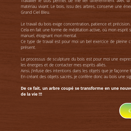
Travailler le bois permet de me lier différemment avec l
matériau vivant. Le bois, issu des arbres, conserve une éner
Grand Ciel Bleu.
Le travail du bois exige concentration, patience et précision.
Cela en fait une forme de méditation active, où mon esprit
manuel, éloignant mon mental.
Ce type de travail est pour moi un bel exercice de plein
présent.
Le processus de sculpture du bois est pour moi une expres
les énergies et de contacter mes esprits alliés.
Ainsi, j’infuse des intentions dans les objets que je façonne 
En créant des objets sacrés, je confère donc au bois une signi
De ce fait, un arbre coupé se transforme en une nouve
de la vie !!!