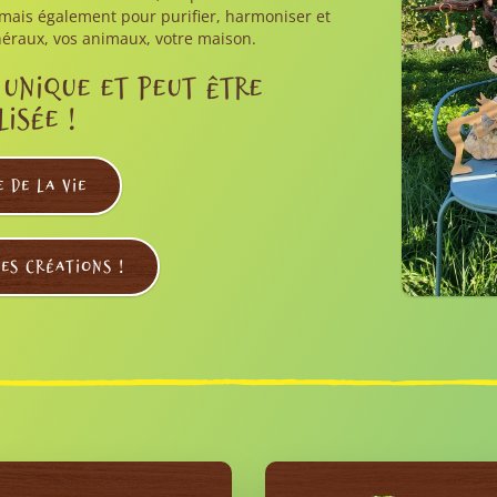
mais également pour purifier, harmoniser et
néraux, vos animaux, votre maison.
 unique et peut être
isée !
e de la vie
es créations !