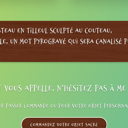
teau en tilleul sculpté au couteau,
le, un mot pyrogravé qui sera canalisé 
t vous appelle, n’hésitez pas à m
ur passer commande ou pour votre objet personnal
Commandez votre objet sacré