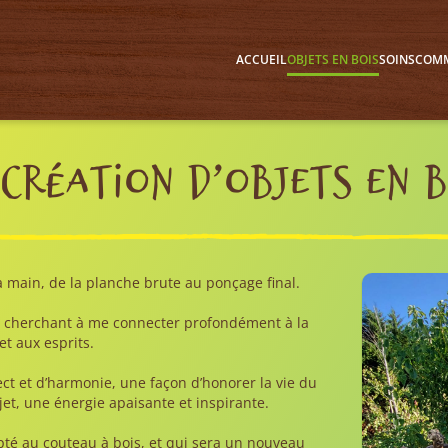
ACCUEIL
OBJETS EN BOIS
SOINS
COMM
 création d’objets en b
 main, de la planche brute au ponçage final.
 en cherchant à me connecter profondément à la
et aux esprits.
ct et d’harmonie, une façon d’honorer la vie du
jet, une énergie apaisante et inspirante.
lpté au couteau à bois, et qui sera un nouveau