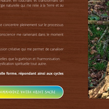
a Nature, en touchant et transformant un
gie naturelle qui me relie à la Terre et au
 se concentre pleinement sur le processus
e conscience me ramenant dans le moment
sion créative qui me permet de canaliser
telles que la guérison et l’harmonisation.
fication spirituelle tout autre.
lle forme, répondant ainsi aux cycles
Commandez votre objet sacré