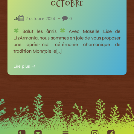
octobre
–
Le
2 octobre 2024
0
Salut les âmis
Avec Maselle Lise de
LizArmonia, nous sommes en joie de vous proposer
une après-midi cérémonie chamanique de
tradition Mongole le[…]
Lire plus